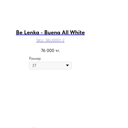
Be Lenka - Buena All White
SKU:
SKU0001-2
76 000
тг.
Размер