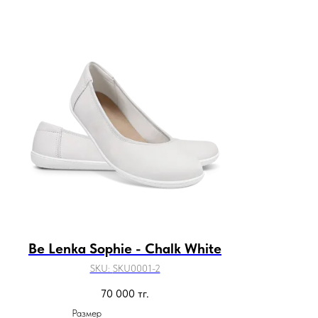
Be Lenka Sophie - Chalk White
SKU:
SKU0001-2
70 000
тг.
Размер