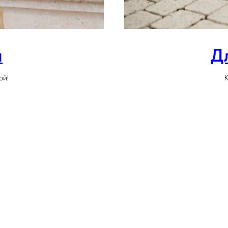
й
Д
ой!
К