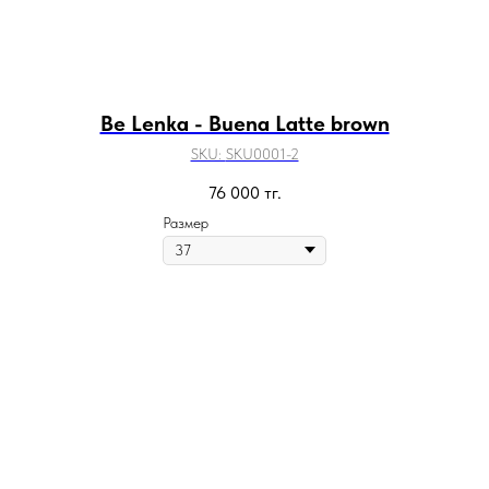
Be Lenka - Buena Latte brown
SKU:
SKU0001-2
76 000
тг.
Размер