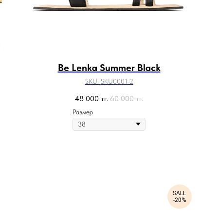
Be Lenka Summer Black
SKU:
SKU0001-2
48 000
тг.
60 000
тг.
Размер
SALE
-20%